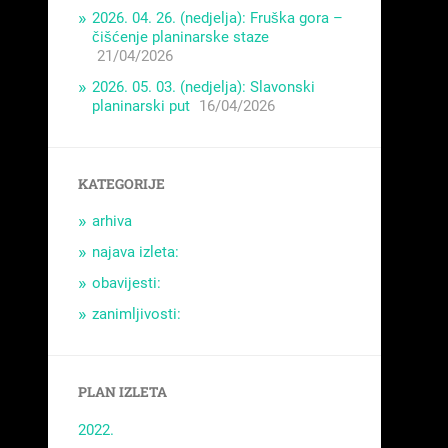
2026. 04. 26. (nedjelja): Fruška gora –
čišćenje planinarske staze
21/04/2026
2026. 05. 03. (nedjelja): Slavonski
planinarski put
16/04/2026
KATEGORIJE
arhiva
najava izleta:
obavijesti:
zanimljivosti:
PLAN IZLETA
2022.