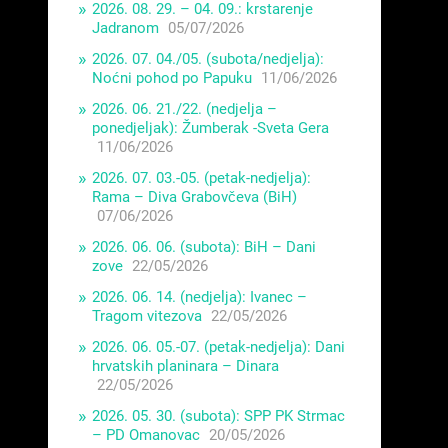
2026. 08. 29. – 04. 09.: krstarenje
Jadranom
05/07/2026
2026. 07. 04./05. (subota/nedjelja):
Noćni pohod po Papuku
11/06/2026
2026. 06. 21./22. (nedjelja –
ponedjeljak): Žumberak -Sveta Gera
11/06/2026
2026. 07. 03.-05. (petak-nedjelja):
Rama – Diva Grabovčeva (BiH)
07/06/2026
2026. 06. 06. (subota): BiH – Dani
zove
22/05/2026
2026. 06. 14. (nedjelja): Ivanec –
Tragom vitezova
22/05/2026
2026. 06. 05.-07. (petak-nedjelja): Dani
hrvatskih planinara – Dinara
22/05/2026
2026. 05. 30. (subota): SPP PK Strmac
– PD Omanovac
20/05/2026