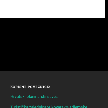
KORISNE POVEZNICE:
Hrvatski planinarski savez
Turistička zajednica vukovarsko-srijemske