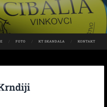
JE
FOTO
KT SKANDALA
KONTAKT
Krndiji