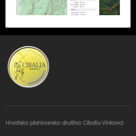
Hrvatsko planinarsko društvo Cibalia
Vinkovci