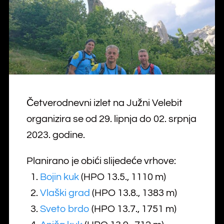
Četverodnevni izlet na Južni Velebit
organizira se od 29. lipnja do 02. srpnja
2023. godine.
Planirano je obići slijedeće vrhove:
1.
Bojin kuk
(HPO 13.5., 1110 m)
2.
Vlaški grad
(HPO 13.8., 1383 m)
3.
Sveto brdo
(HPO 13.7., 1751 m)