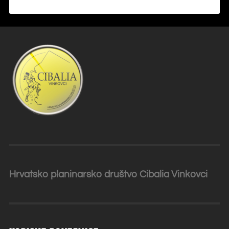
Hrvatsko planinarsko društvo Cibalia
Vinkovci