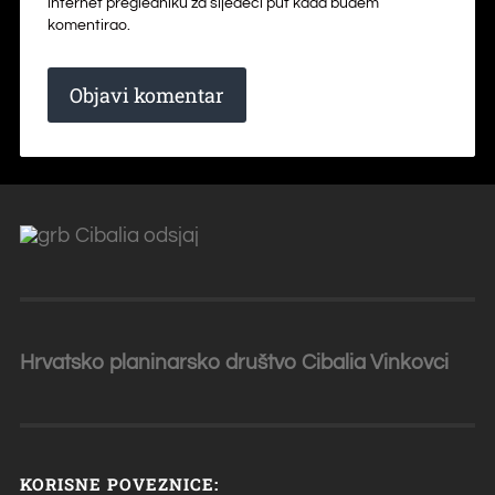
internet pregledniku za sljedeći put kada budem
komentirao.
Hrvatsko planinarsko društvo Cibalia
Vinkovci
KORISNE POVEZNICE: