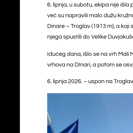
6. lipnja, u subotu, ekipa nije išl
već su napravili malo dužu kružn
Dinare – Troglav (1913 m), a koji s
njega spustili do Velike Duvjakuše 
Idućeg dana, išlo se na vrh Mali
vrhova na DInari, a potom se osv
6. lipnja 2026. – uspon na Trogla