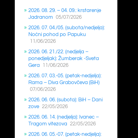
2026. 08. 29. – 04. 09.: krstarenje
Jadranom
05/07/2026
2026. 07. 04./05. (subota/nedjelja):
Noćni pohod po Papuku
11/06/2026
2026. 06. 21./22. (nedjelja –
ponedjeljak): Žumberak -Sveta
Gera
11/06/2026
2026. 07. 03.-05. (petak-nedjelja):
Rama – Diva Grabovčeva (BiH)
07/06/2026
2026. 06. 06. (subota): BiH – Dani
zove
22/05/2026
2026. 06. 14. (nedjelja): Ivanec –
Tragom vitezova
22/05/2026
2026. 06. 05.-07. (petak-nedjelja):