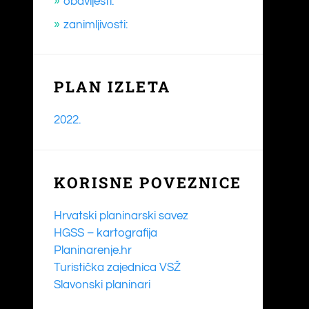
obavijesti:
zanimljivosti:
PLAN IZLETA
2022.
KORISNE POVEZNICE
Hrvatski planinarski savez
HGSS – kartografija
Planinarenje.hr
Turistička zajednica VSŽ
Slavonski planinari