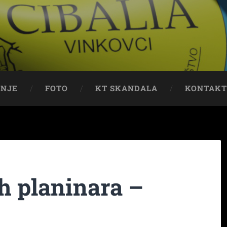
ENJE
FOTO
KT SKANDALA
KONTAK
h planinara –