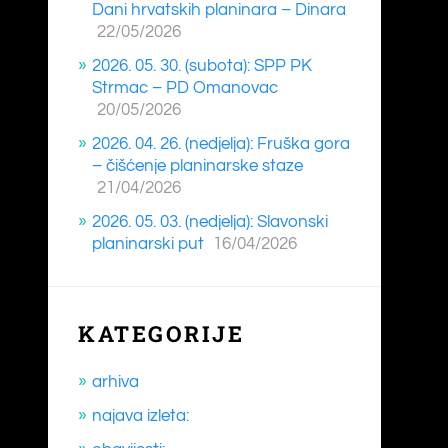
Dani hrvatskih planinara – Dinara
22/05/2026
2026. 05. 30. (subota): SPP PK
Strmac – PD Omanovac
20/05/2026
2026. 04. 26. (nedjelja): Fruška gora
– čišćenje planinarske staze
21/04/2026
2026. 05. 03. (nedjelja): Slavonski
planinarski put
16/04/2026
KATEGORIJE
arhiva
najava izleta: