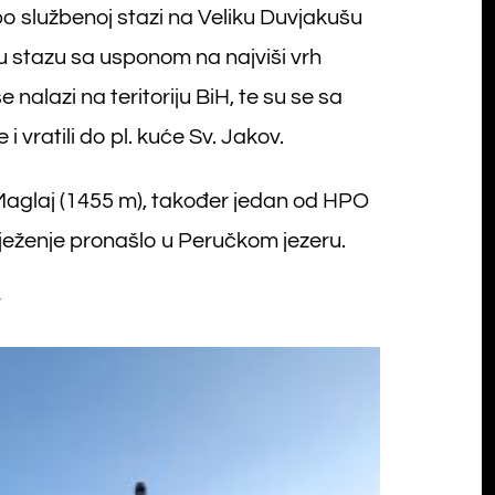
a po službenoj stazi na Veliku Duvjakušu
u stazu sa usponom na najviši vrh
e nalazi na teritoriju BiH, te su se sa
i vratili do pl. kuće Sv. Jakov.
 Maglaj (1455 m), također jedan od HPO
ježenje pronašlo u Peručkom jezeru.
v