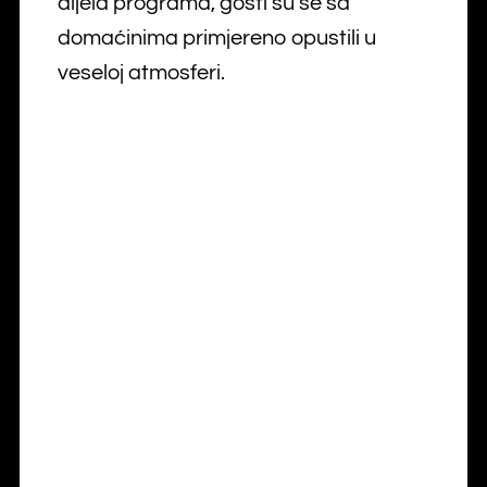
dijela programa, gosti su se sa
domaćinima primjereno opustili u
veseloj atmosferi.