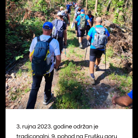
3. rujna 2023. godine održan je
tradiconalni, 9. pohod na Frušku goru