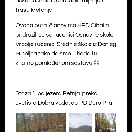
neke naširoko zaobilazili i mijenjali
trasu kretanja.
Ovoga puta, članovima HPD Cibalia
pridružili su se i učenici Osnovne škole
Vrpolje i učenici Srednje škole iz Donjeg
Miholjca tako da smo u hodali u
znatno pomlađenom sastavu 🙂
Staza 1: od jezera Petnja, preko
svetišta Dobra voda, do PD Đuro Pilar: