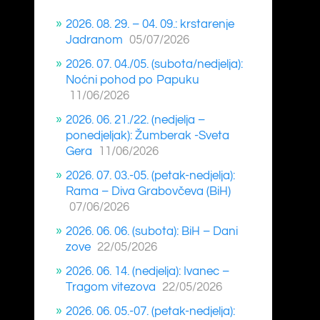
2026. 08. 29. – 04. 09.: krstarenje
Jadranom
05/07/2026
2026. 07. 04./05. (subota/nedjelja):
Noćni pohod po Papuku
11/06/2026
2026. 06. 21./22. (nedjelja –
ponedjeljak): Žumberak -Sveta
Gera
11/06/2026
2026. 07. 03.-05. (petak-nedjelja):
Rama – Diva Grabovčeva (BiH)
07/06/2026
2026. 06. 06. (subota): BiH – Dani
zove
22/05/2026
2026. 06. 14. (nedjelja): Ivanec –
Tragom vitezova
22/05/2026
2026. 06. 05.-07. (petak-nedjelja):