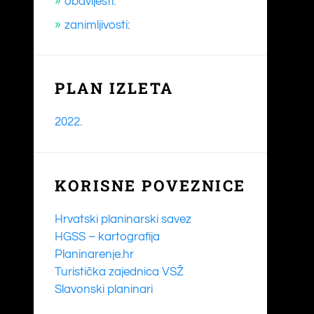
obavijesti:
zanimljivosti:
PLAN IZLETA
2022.
KORISNE POVEZNICE
Hrvatski planinarski savez
HGSS – kartografija
Planinarenje.hr
Turistička zajednica VSŽ
Slavonski planinari