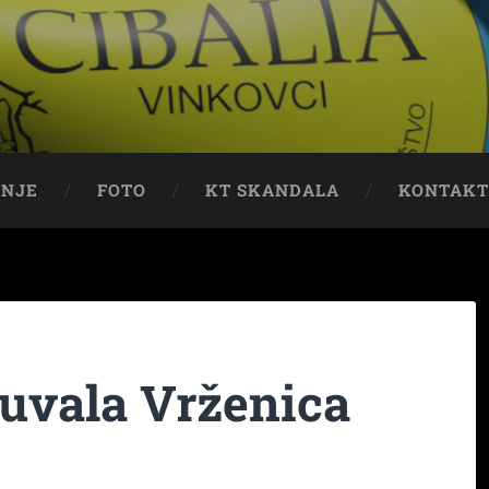
ENJE
FOTO
KT SKANDALA
KONTAK
 uvala Vrženica