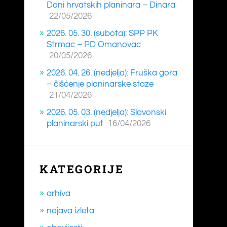
Dani hrvatskih planinara – Dinara
22/05/2026
2026. 05. 30. (subota): SPP PK
Strmac – PD Omanovac
20/05/2026
2026. 04. 26. (nedjelja): Fruška gora
– čišćenje planinarske staze
21/04/2026
2026. 05. 03. (nedjelja): Slavonski
planinarski put
16/04/2026
KATEGORIJE
arhiva
najava izleta: