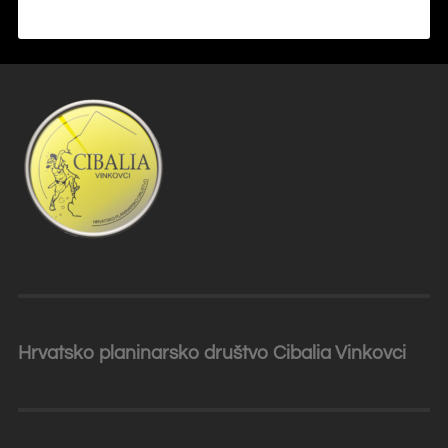
Hrvatsko planinarsko društvo Cibalia
Vinkovci