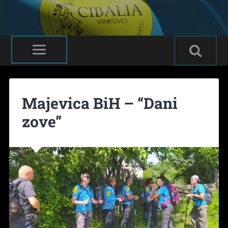
Majevica BiH – “Dani
zove”