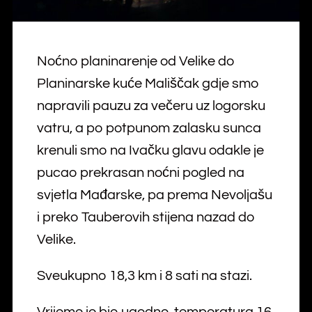
Noćno planinarenje od Velike do
Planinarske kuće Mališčak gdje smo
napravili pauzu za večeru uz logorsku
vatru, a po potpunom zalasku sunca
krenuli smo na Ivačku glavu odakle je
pucao prekrasan noćni pogled na
svjetla Mađarske, pa prema Nevoljašu
i preko Tauberovih stijena nazad do
Velike.
Sveukupno 18,3 km i 8 sati na stazi.
Vrijeme je bio ugodno, temperatura 16