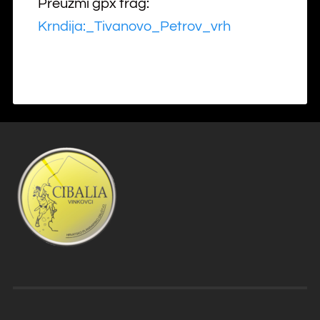
Preuzmi gpx trag:
Krndija:_Tivanovo_Petrov_vrh