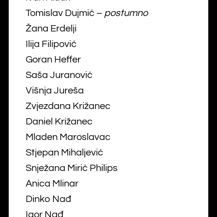
Tomislav Dujmić –
postumno
Žana Erdelji
Ilija Filipović
Goran Heffer
Saša Juranović
Višnja Jureša
Zvjezdana Križanec
Daniel Križanec
Mladen Maroslavac
Stjepan Mihaljević
Snježana Mirić Philips
Anica Mlinar
Dinko Nađ
Igor Nađ