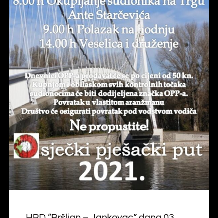
HPD “Bršljan – Jankovac” dana 03.