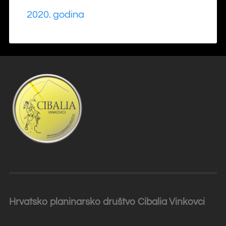
2020. godina
Hrvatsko planinarsko društvo Cibalia
Vinkovci