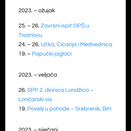
2023. – ožujak
25. – 26.
Završni ispit OPŠ u
Tivanovu
24. – 26.
Učka, Ćićarija i Medvednica
19. –
Papučki jaglaci
2023. – veljača
26.
SPP 2. dionica Londžica –
Lončarski vis
19.
Povelji u pohode – Srebrenik, BiH
2023. – siječanj